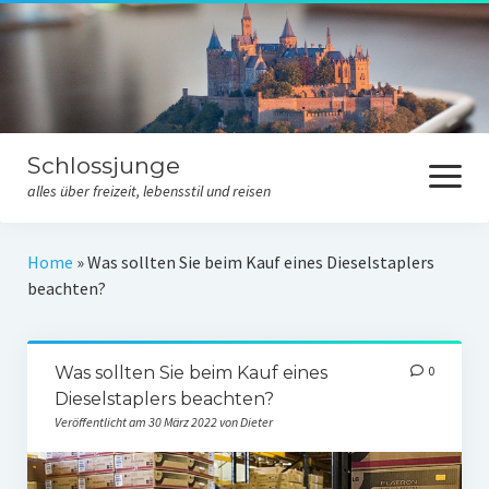
Schlossjunge
Menü
öffnen
alles über freizeit, lebensstil und reisen
Allgemeines
Home
»
Was sollten Sie beim Kauf eines Dieselstaplers
beachten?
Freizeit
Lebensstil
Was sollten Sie beim Kauf eines
0
Reisen
Dieselstaplers beachten?
Veröffentlicht am 30 März 2022 von Dieter
Kontakt
Datenschutzerklärung