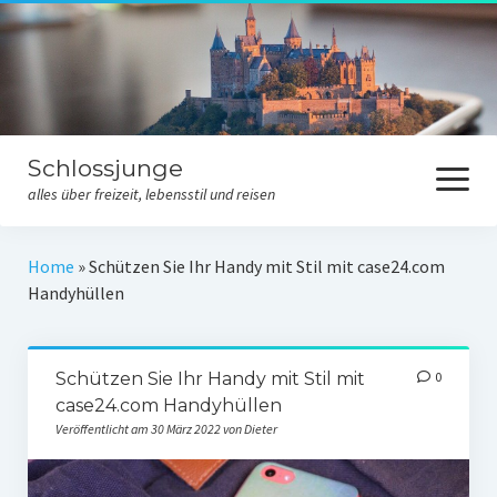
Schlossjunge
Menü
öffnen
alles über freizeit, lebensstil und reisen
Allgemeines
Home
»
Schützen Sie Ihr Handy mit Stil mit case24.com
Handyhüllen
Freizeit
Lebensstil
Schützen Sie Ihr Handy mit Stil mit
0
Reisen
case24.com Handyhüllen
Veröffentlicht am 30 März 2022 von Dieter
Kontakt
Datenschutzerklärung